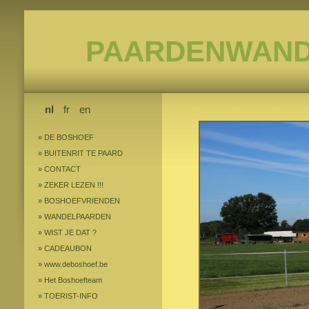
PAARDENWAND
nl
fr
en
»
DE BOSHOEF
»
BUITENRIT TE PAARD
»
CONTACT
»
ZEKER LEZEN !!!
»
BOSHOEFVRIENDEN
»
WANDELPAARDEN
»
WIST JE DAT ?
»
CADEAUBON
»
www.deboshoef.be
»
Het Boshoefteam
»
TOERIST-INFO