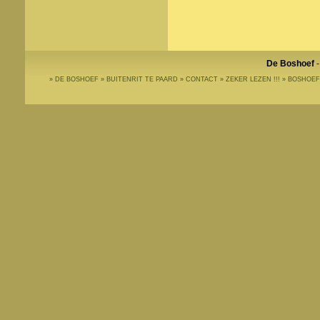
De Boshoef
-
»
DE BOSHOEF
»
BUITENRIT TE PAARD
»
CONTACT
»
ZEKER LEZEN !!!
»
BOSHOEF