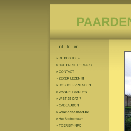
PAARDE
nl
fr
en
»
DE BOSHOEF
»
BUITENRIT TE PAARD
»
CONTACT
»
ZEKER LEZEN !!!
»
BOSHOEFVRIENDEN
»
WANDELPAARDEN
»
WIST JE DAT ?
»
CADEAUBON
»
www.deboshoef.be
»
Het Boshoefteam
»
TOERIST-INFO