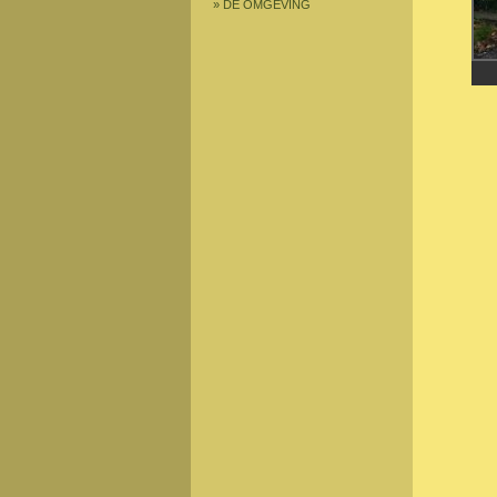
»
DE OMGEVING